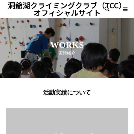
洞爺湖クライミングクラブ（TCC）

WORKS
オフィシャルサイト
実績紹介
WORKS
実績紹介
活動実績について